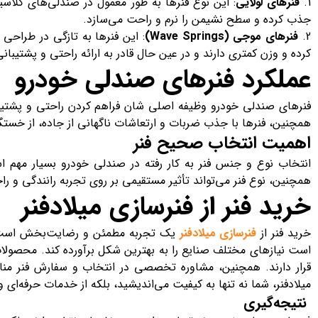
1.
فنرهای لولایی
: این نوع فنرها به طور معمول در صندلی‌های کلاسی
جذب کرده و سطح نشیمن را نرم و راحت می‌سازد.
2.
فنرهای موجی (Wave Springs)
: این فنرها به تازگی در طراح
کرده و وزن کمتری دارند و در عین حال قادر به ارائه راحتی و پشتیب
عملکرد فنرهای صندلی خودرو
فنرهای صندلی خودرو وظیفه اصلی شان فراهم کردن راحتی و پشتیبا
همچنین، فنرها با جذب ضربات و ارتعاشات ناگهانی از جاده، از خست
اهمیت انتخاب صحیح فنر
انتخاب نوع و جنس فنر به کار رفته در صندلی خودرو بسیار مهم است
همچنین، نوع فنر می‌تواند تأثیر مستقیمی بر روی تجربه رانندگی و ر
خرید فنر از فنرسازی میلادفنر
خرید فنر از
فنرسازی میلادفنر
یک تجربه مطمئن و رضایت‌بخش است. ای
است نیازهای مختلف صنایع را به بهترین شکل برآورده کند. محصولات 
قرار دارند. همچنین، مشاوره تخصصی در انتخاب و سفارش فنر منا
میلادفنر، شما نه تنها به کیفیت می‌اندیشید، بلکه از خدمات حرفه‌ای
نتیجه‌گیری