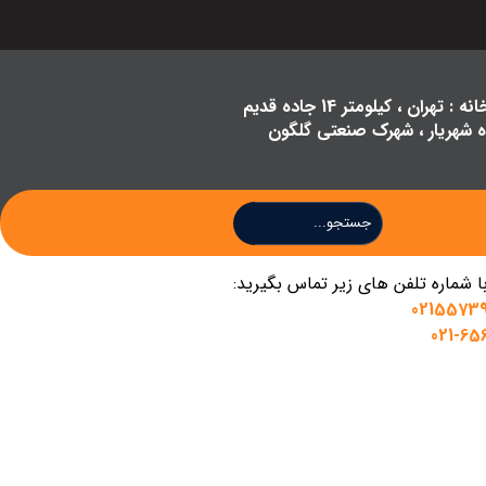
فنر صندلی خودرو
محصولات
آدرس کارخانه : تهران ، کیلومتر 14 جاده قدیم
ه شهریار ، شهرک صنعتی گلگون
 شماره تلفن های زیر تماس بگیرید:
0215573
6561