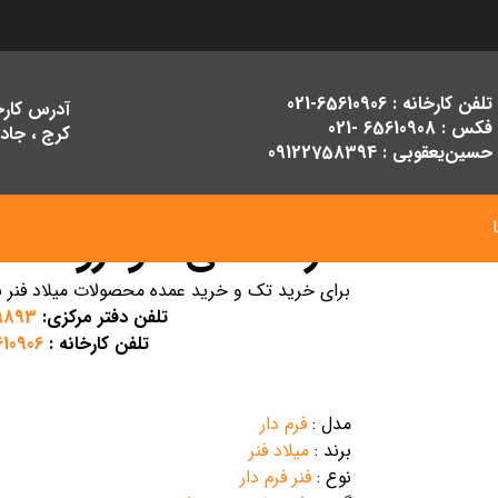
تلفن کارخانه : 65610906-021
فکس : 65610908 -021
کرج ، جاد
حسین‌یعقوبی : 09122758394
فنر صندلی خودرو
برای خرید تک و خرید عمده محصولات میلاد فنر با
تلفن دفتر مرکزی:
9893
تلفن کارخانه :
0906-021
مدل :
فرم دار
برند :
میلاد فنر
نوع :
فنر فرم دار